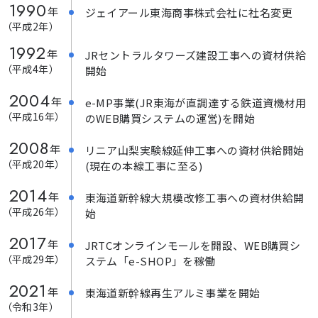
1990
年
ジェイアール東海商事株式会社に社名変更
（平成2年）
1992
年
JRセントラルタワーズ建設工事への資材供給
（平成4年）
開始
2004
年
e-MP事業(JR東海が直調達する鉄道資機材用
（平成16年）
のWEB購買システムの運営)を開始
2008
年
リニア山梨実験線延伸工事への資材供給開始
（平成20年）
(現在の本線工事に至る)
2014
年
東海道新幹線大規模改修工事への資材供給開
（平成26年）
始
2017
年
JRTCオンラインモールを開設、WEB購買シ
（平成29年）
ステム「e-SHOP」を稼働
2021
年
東海道新幹線再生アルミ事業を開始
（令和3年）