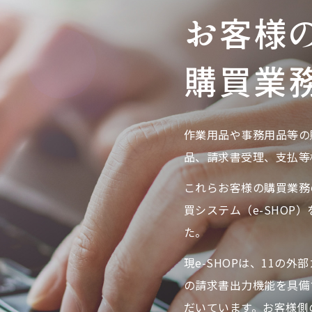
お客様
購買業
作業用品や事務用品等の
品、請求書受理、支払等
これらお客様の購買業務
買システム（e-SHOP
た。
現e-SHOPは、11の
の請求書出力機能を具備
だいています。お客様側